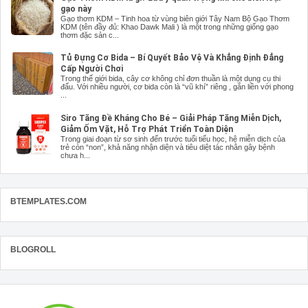
gạo này
Gạo thơm KDM – Tinh hoa từ vùng biên giới Tây Nam Bộ Gạo Thơm
KDM (tên đầy đủ: Khao Dawk Mali ) là một trong những giống gạo
thơm đặc sản c...
Tủ Đựng Cơ Bida – Bí Quyết Bảo Vệ Và Khẳng Định Đẳng
Cấp Người Chơi
Trong thế giới bida, cây cơ không chỉ đơn thuần là một dụng cụ thi
đấu. Với nhiều người, cơ bida còn là “vũ khí” riêng , gắn liền với phong
...
Siro Tăng Đề Kháng Cho Bé – Giải Pháp Tăng Miễn Dịch,
Giảm Ốm Vặt, Hỗ Trợ Phát Triển Toàn Diện
Trong giai đoạn từ sơ sinh đến trước tuổi tiểu học, hệ miễn dịch của
trẻ còn “non”, khả năng nhận diện và tiêu diệt tác nhân gây bệnh
chưa h...
BTEMPLATES.COM
BLOGROLL