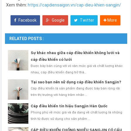
Xem thêm:
https://capdiensaigon.vn/cap-dieu-khien-sangjin/
Facebook
Google
Twitter
More
RELATED POSTS :
Sự khác nhau giữa cáp điều khiển không lưới và
cáp điều khiển có lưới
Được bày bán cùng với vô vàn mức giá và chất lượng khác
nhau, cáp điều khiển đang trở thà…
Tại sao bạn nên sử dụng cáp điều khiển Sangjin?
Cáp điều khiển là sản phẩm đang được bày bán rộng rãi
trên thị trường với hàng trăm nhãn …
Cáp điều khiển tín hiệu Sangjin Hàn Quốc
Phong phú về mức giá và đa dạng về chất lượng là những
tính từ được sử dụng cho sản phẩm …
CÁP ĐIỀU KHIỂN CHỐNG NHIỄU SANGJIN CÓ CẤU