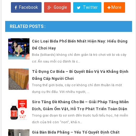
Facebook
Google
Twitter
More
RELATED POSTS :
Các Loại Bida Phổ Biến Nhất Hiện Nay: Hiểu Đúng
Để Chơi Hay
Bida (billiards) không chỉ đơn giản là trò chơi với bi và cây
cơ. Ẩn sau mỗi cú đánh là c…
Tủ Đựng Cơ Bida – Bí Quyết Bảo Vệ Và Khẳng Định
Đẳng Cấp Người Chơi
Trong thế giới bida, cây cơ không chỉ đơn thuần là một
dụng cụ thi đấu. Với nhiều người, …
Siro Tăng Đề Kháng Cho Bé – Giải Pháp Tăng Miễn
Dịch, Giảm Ốm Vặt, Hỗ Trợ Phát Triển Toàn Diện
Trong giai đoạn từ sơ sinh đến trước tuổi tiểu học, hệ miễn
dịch của trẻ còn “non”, khả n…
Giá Bàn Bida Phăng – Yếu Tố Quyết Định Chất