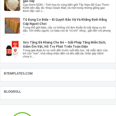
gạo này
Gạo thơm KDM – Tinh hoa từ vùng biên giới Tây Nam Bộ Gạo Thơm
KDM (tên đầy đủ: Khao Dawk Mali ) là một trong những giống gạo
thơm đặc sản c...
Tủ Đựng Cơ Bida – Bí Quyết Bảo Vệ Và Khẳng Định Đẳng
Cấp Người Chơi
Trong thế giới bida, cây cơ không chỉ đơn thuần là một dụng cụ thi
đấu. Với nhiều người, cơ bida còn là “vũ khí” riêng , gắn liền với phong
...
Siro Tăng Đề Kháng Cho Bé – Giải Pháp Tăng Miễn Dịch,
Giảm Ốm Vặt, Hỗ Trợ Phát Triển Toàn Diện
Trong giai đoạn từ sơ sinh đến trước tuổi tiểu học, hệ miễn dịch của
trẻ còn “non”, khả năng nhận diện và tiêu diệt tác nhân gây bệnh
chưa h...
BTEMPLATES.COM
BLOGROLL