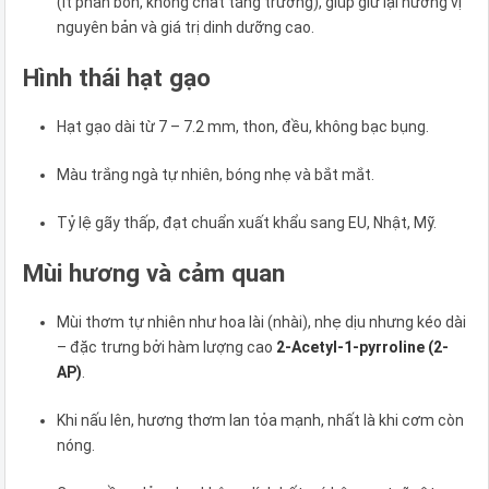
(ít phân bón, không chất tăng trưởng), giúp giữ lại hương vị
nguyên bản và giá trị dinh dưỡng cao.
Hình thái hạt gạo
Hạt gạo dài từ 7 – 7.2 mm, thon, đều, không bạc bụng.
Màu trắng ngà tự nhiên, bóng nhẹ và bắt mắt.
Tỷ lệ gãy thấp, đạt chuẩn xuất khẩu sang EU, Nhật, Mỹ.
Mùi hương và cảm quan
Mùi thơm tự nhiên như hoa lài (nhài), nhẹ dịu nhưng kéo dài
– đặc trưng bởi hàm lượng cao
2-Acetyl-1-pyrroline (2-
AP)
.
Khi nấu lên, hương thơm lan tỏa mạnh, nhất là khi cơm còn
nóng.