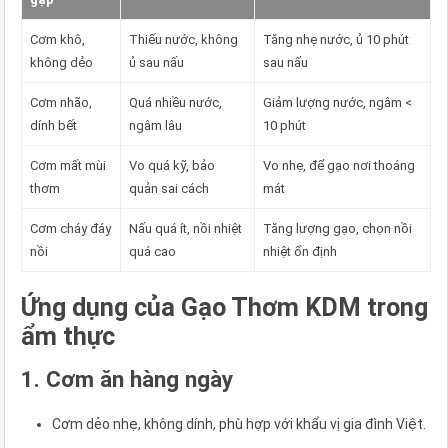
Cơm khô,
Thiếu nước, không
Tăng nhẹ nước, ủ 10 phút
không dẻo
ủ sau nấu
sau nấu
Cơm nhão,
Quá nhiều nước,
Giảm lượng nước, ngâm <
dính bết
ngâm lâu
10 phút
Cơm mất mùi
Vo quá kỹ, bảo
Vo nhẹ, để gạo nơi thoáng
thơm
quản sai cách
mát
Cơm cháy đáy
Nấu quá ít, nồi nhiệt
Tăng lượng gạo, chọn nồi
nồi
quá cao
nhiệt ổn định
Ứng dụng của Gạo Thơm KDM trong
ẩm thực
1. Cơm ăn hàng ngày
Cơm dẻo nhẹ, không dính, phù hợp với khẩu vị gia đình Việt.