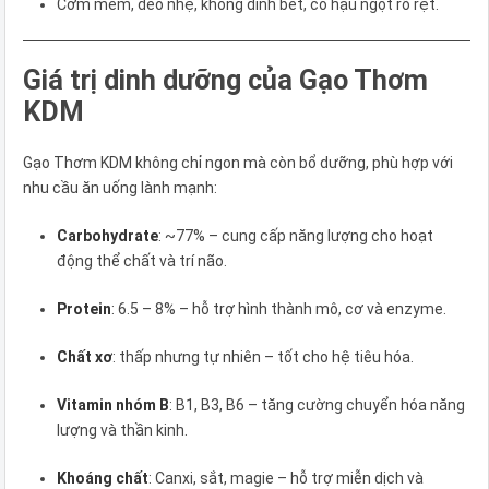
Cơm mềm, dẻo nhẹ, không dính bết, có hậu ngọt rõ rệt.
Giá trị dinh dưỡng của Gạo Thơm
KDM
Gạo Thơm KDM không chỉ ngon mà còn bổ dưỡng, phù hợp với
nhu cầu ăn uống lành mạnh:
Carbohydrate
: ~77% – cung cấp năng lượng cho hoạt
động thể chất và trí não.
Protein
: 6.5 – 8% – hỗ trợ hình thành mô, cơ và enzyme.
Chất xơ
: thấp nhưng tự nhiên – tốt cho hệ tiêu hóa.
Vitamin nhóm B
: B1, B3, B6 – tăng cường chuyển hóa năng
lượng và thần kinh.
Khoáng chất
: Canxi, sắt, magie – hỗ trợ miễn dịch và