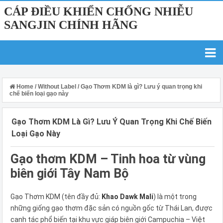
CÁP ĐIỀU KHIỂN CHỐNG NHIỄU
SANGJIN CHÍNH HÃNG
Home
/
Without Label
/
Gạo Thơm KDM là gì? Lưu ý quan trọng khi
chế biến loại gạo này
Gạo Thơm KDM Là Gì? Lưu Ý Quan Trọng Khi Chế Biến
Loại Gạo Này
Gạo thơm KDM – Tinh hoa từ vùng
biên giới Tây Nam Bộ
Gạo Thơm KDM (tên đầy đủ:
Khao Dawk Mali
) là một trong
những giống gạo thơm đặc sản có nguồn gốc từ Thái Lan, được
canh tác phổ biến tại khu vực giáp biên giới Campuchia – Việt