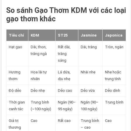
So sánh Gạo Thơm KDM với các loại
gạo thơm khác
Tiêu chí
KDM
ST25
Jasmine
Japonica
Hạt gạo
Dài, thon,
Rất dài,
Dài, trắng
Tròn, ngắn
trắng ngà
trắng
sáng
Hương
Hoa lài tự
Lá dứa,
Nhài nhẹ
Nhẹ hoặc
thơm
nhiên
dịu nhẹ
trung tính
Độ dẻo
Dẻo nhẹ
Dẻo cao
Dẻo vừa
Dẻo dính
Thời gian
Trung bình
Ngắn (90–
Ngắn (90–
Trung bình
canh tác
(~100 ngày)
95 ngày)
100 ngày)
Giá trị
Cao
Rất cao
Trung bình
Cao
thương
– cao