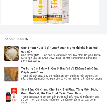
POPULAR POSTS
Gạo Thơm KDM là gì? Lưu ý quan trọng khi chế biến loại
gạo này
Gạo thơm KDM – Tinh hoa từ vùng biên giới Tây Nam Bộ Gạo Thơm
KDM (tên đầy đủ: Khao Dawk Mali ) là một trong những giống gạo
thơm đặc sản c...
Tủ Đựng Cơ Bida – Bí Quyết Bảo Vệ Và Khẳng Định Đẳng
Cấp Người Chơi
Trong thế giới bida, cây cơ không chỉ đơn thuần là một dụng cụ thi
đấu. Với nhiều người, cơ bida còn là “vũ khí” riêng , gắn liền với phong
...
Siro Tăng Đề Kháng Cho Bé – Giải Pháp Tăng Miễn Dịch,
Giảm Ốm Vặt, Hỗ Trợ Phát Triển Toàn Diện
Trong giai đoạn từ sơ sinh đến trước tuổi tiểu học, hệ miễn dịch của
trẻ còn “non”, khả năng nhận diện và tiêu diệt tác nhân gây bệnh
chưa h...