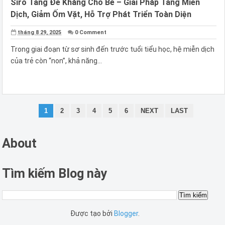
Siro Tăng Đề Kháng Cho Bé – Giải Pháp Tăng Miễn
Dịch, Giảm Ốm Vặt, Hỗ Trợ Phát Triển Toàn Diện
tháng 8 29, 2025
0 Comment
Trong giai đoạn từ sơ sinh đến trước tuổi tiểu học, hệ miễn dịch
của trẻ còn “non”, khả năng...
1
2
3
4
5
6
NEXT
LAST
About
Tìm kiếm Blog này
Được tạo bởi
Blogger
.