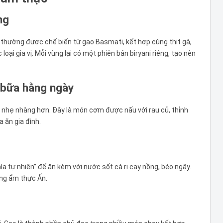
ng
, thường được chế biến từ gạo Basmati, kết hợp cùng thịt gà,
oại gia vị. Mỗi vùng lại có một phiên bản biryani riêng, tạo nên
 bữa hằng ngày
 và nhẹ nhàng hơn. Đây là món cơm được nấu với rau củ, thỉnh
 ăn gia đình.
ìa tự nhiên” để ăn kèm với nước sốt cà ri cay nồng, béo ngậy.
ong ẩm thực Ấn.