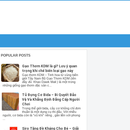
POPULAR POSTS
Gạo Thơm KDM là gì? Lưu ý quan
trọng khi chế biến loại gạo này
Gạo thơm KDM – Tinh hoa từ vùng biên
giới Tây Nam Bộ Gạo Thơm KDM (tên
đầy đủ: Khao Dawk Mali ) là một trong
những giống gạo thơm đặc sản c...
Tủ Đựng Cơ Bida – Bí Quyết Bảo
Vệ Và Khẳng Định Đẳng Cấp Người
Chơi
Trong thế giới bida, cây cơ không chỉ đơn
thuần là một dụng cụ thi đấu. Với nhiều
người, cơ bida còn là “vũ khí” riêng , gắn liền với phong
...
Siro Tăng Đề Kháng Cho Bé – Giải