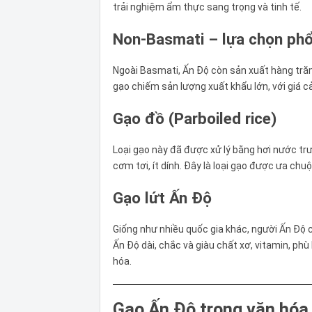
trải nghiệm ẩm thực sang trọng và tinh tế.
Non-Basmati – lựa chọn ph
Ngoài Basmati, Ấn Độ còn sản xuất hàng trăm
gạo chiếm sản lượng xuất khẩu lớn, với giá cả
Gạo đồ (Parboiled rice)
Loại gạo này đã được xử lý bằng hơi nước trướ
cơm tơi, ít dính. Đây là loại gạo được ưa ch
Gạo lứt Ấn Độ
Giống như nhiều quốc gia khác, người Ấn Độ 
Ấn Độ dài, chắc và giàu chất xơ, vitamin, ph
hóa.
Gạo Ấn Độ trong văn hóa