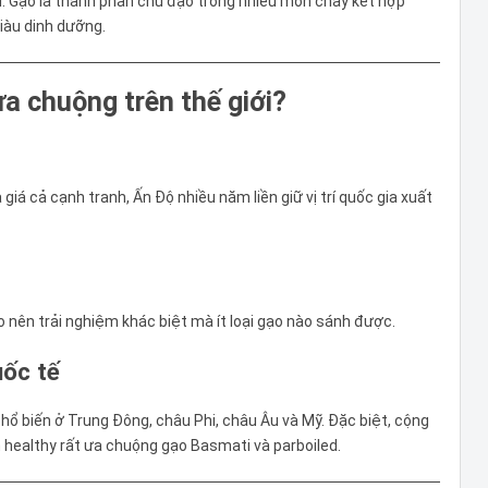
i. Gạo là thành phần chủ đạo trong nhiều món chay kết hợp
iàu dinh dưỡng.
a chuộng trên thế giới?
giá cả cạnh tranh, Ấn Độ nhiều năm liền giữ vị trí quốc gia xuất
 nên trải nghiệm khác biệt mà ít loại gạo nào sánh được.
uốc tế
hổ biến ở Trung Đông, châu Phi, châu Âu và Mỹ. Đặc biệt, cộng
 healthy rất ưa chuộng gạo Basmati và parboiled.