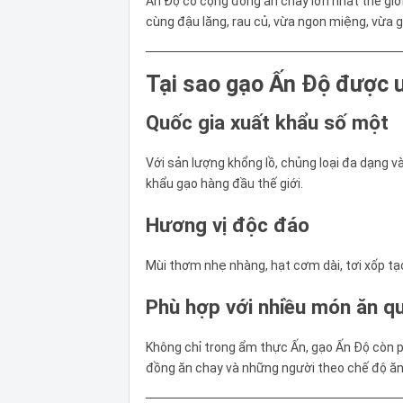
Ấn Độ có cộng đồng ăn chay lớn nhất thế giớ
cùng đậu lăng, rau củ, vừa ngon miệng, vừa g
Tại sao gạo Ấn Độ được ư
Quốc gia xuất khẩu số một
Với sản lượng khổng lồ, chủng loại đa dạng và 
khẩu gạo hàng đầu thế giới.
Hương vị độc đáo
Mùi thơm nhẹ nhàng, hạt cơm dài, tơi xốp tạo
Phù hợp với nhiều món ăn q
Không chỉ trong ẩm thực Ấn, gạo Ấn Độ còn p
đồng ăn chay và những người theo chế độ ăn