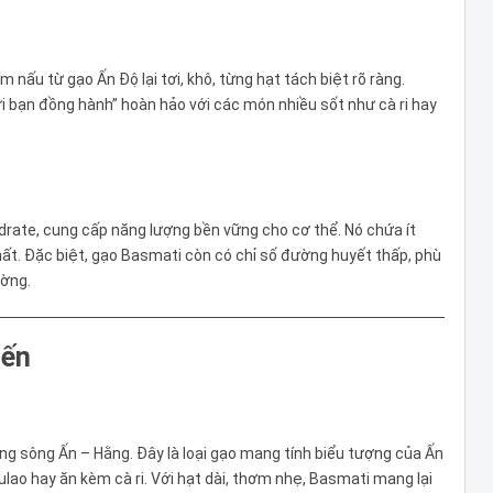
nấu từ gạo Ấn Độ lại tơi, khô, từng hạt tách biệt rõ ràng.
i bạn đồng hành” hoàn hảo với các món nhiều sốt như cà ri hay
rate, cung cấp năng lượng bền vững cho cơ thể. Nó chứa ít
ất. Đặc biệt, gạo Basmati còn có chỉ số đường huyết thấp, phù
ường.
iến
g sông Ấn – Hằng. Đây là loại gạo mang tính biểu tượng của Ấn
lao hay ăn kèm cà ri. Với hạt dài, thơm nhẹ, Basmati mang lại