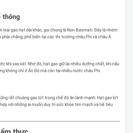
ổ thông
 loại gạo hạt dài khác, gọi chung là Non-Basmati. Đây là nhóm
 phải chăng, phổ biến tại các thị trường châu Phi và châu Á.
c khi xay xát. Nhờ đó, hạt gạo giữ lại nhiều dưỡng chất, khi nấu
uộng không chỉ ở Ấn Độ mà còn tại nhiều nước châu Phi.
cũng rất chuộng gạo lứt trong chế độ ăn lành mạnh. Hạt gạo lứt
ù hợp với những ai muốn duy trì sức khỏe tim mạch và hệ tiêu
 ẩm thực