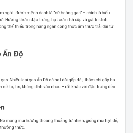
ơm ngát, được mệnh danh là “nữ hoàng gạo” – chính là biểu
ới. Hương thơm đặc trưng, hạt cơm tơi xốp và giá trị dinh
ông thể thiếu trong hàng ngàn công thức ẩm thực trải dài từ
o Ấn Độ
 gạo. Nhiều loại gạo Ấn Độ có hạt dài gấp đôi, thậm chí gấp ba
m nở to, tơi, không dính vào nhau – rất khác với đặc trưng dẻo
ên
ộ. Nó mang mùi hương thoang thoảng tự nhiên, giống mùi hạt dẻ,
 thưởng thức.