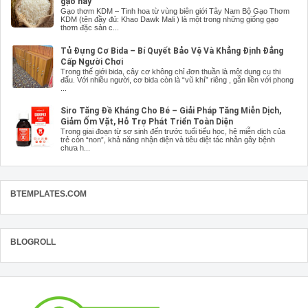
gạo này
Gạo thơm KDM – Tinh hoa từ vùng biên giới Tây Nam Bộ Gạo Thơm
KDM (tên đầy đủ: Khao Dawk Mali ) là một trong những giống gạo
thơm đặc sản c...
Tủ Đựng Cơ Bida – Bí Quyết Bảo Vệ Và Khẳng Định Đẳng
Cấp Người Chơi
Trong thế giới bida, cây cơ không chỉ đơn thuần là một dụng cụ thi
đấu. Với nhiều người, cơ bida còn là “vũ khí” riêng , gắn liền với phong
...
Siro Tăng Đề Kháng Cho Bé – Giải Pháp Tăng Miễn Dịch,
Giảm Ốm Vặt, Hỗ Trợ Phát Triển Toàn Diện
Trong giai đoạn từ sơ sinh đến trước tuổi tiểu học, hệ miễn dịch của
trẻ còn “non”, khả năng nhận diện và tiêu diệt tác nhân gây bệnh
chưa h...
BTEMPLATES.COM
BLOGROLL