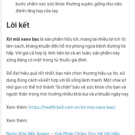
bước chăm sóc sức khỏe thường xuyên, giống như việc
đánh răng hay rửa tay.
Lời kết
Xịt mũi nano bạc
là sản phẩm hữu ích, mang lại nhiều lợi ích từ
làm sạch, kháng khuẩn đến hỗ trợ phòng ngừa bệnh đường hô
hấp. Với giá cả hợp lý, tính tiện lợi và an toàn, sản phẩm này
xứng đáng có mặt trong tủ thuốc gia đình.
Để đạt hiệu quả tốt nhất, bạn nên chọn thương hiệu uy tín, sử
dụng đúng cách và kết hợp với lối sống lành mạnh. Một chai xịt
nhỏ gọn có thể trở thành “lá chắn” bảo vệ sức khỏe cho bạn và
người thân trong môi trường nhiều khói bụi và vi khuẩn ngày nay.
Xem thêm:
https://health.be5.com.vn/xit-mui-nano-bac/
Xem thêm:
Nước Rửa Mũi Xoang – Giải Pháp Chăm Sóc Hệ Hô Hấp